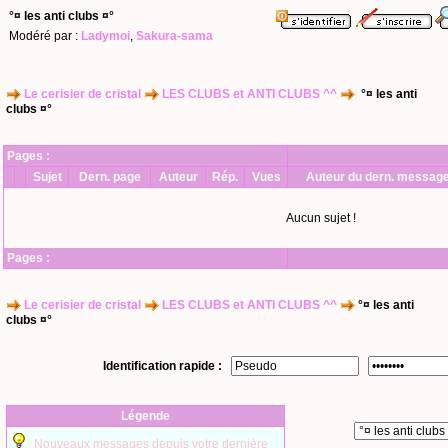
°¤ les anti clubs ¤°
Modéré par :
Ladymoi
,
Sakura-sama
Le cerisier de cristal
LES CLUBS et ANTI CLUBS ^^
°¤ les anti
clubs ¤°
Pages :
Sujet
Dern. page
Auteur
Rép.
Vues
Auteur du dern. messag
Aucun sujet !
Pages :
Le cerisier de cristal
LES CLUBS et ANTI CLUBS ^^
°¤ les anti
clubs ¤°
Identification rapide :
Légende
Nouveaux messages depuis votre dernière