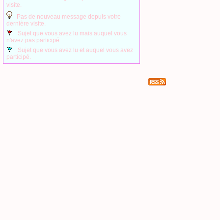
visite.
Pas de nouveau message depuis votre
dernière visite.
Sujet que vous avez lu mais auquel vous
n'avez pas participé.
Sujet que vous avez lu et auquel vous avez
participé.