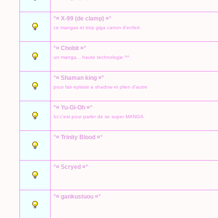
°¤ X-99 (de clamp) ¤°
ce mangas et trop giga canon d'enfert.
°¤ Chobit ¤°
un manga... haute technologie ^^
°¤ Shaman king ¤°
pour fair eplaisir a shadow et plien d'autre
°¤ Yu-Gi-Oh ¤°
Ici c'est pour parler de se super MANGA.
°¤ Trinity Blood ¤°
°¤ Scryed ¤°
°¤ gankustuou ¤°