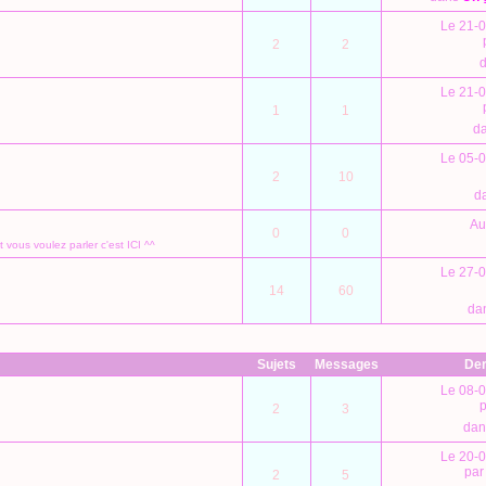
Le 21-0
2
2
Le 21-0
1
1
d
Le 05-0
2
10
d
Au
0
0
vous voulez parler c'est ICI ^^
Le 27-0
14
60
da
Sujets
Messages
Der
Le 08-0
2
3
da
Le 20-0
pa
2
5