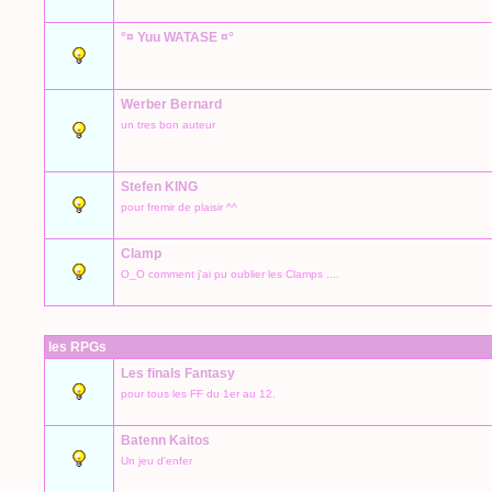
°¤ Yuu WATASE ¤°
Werber Bernard
un tres bon auteur
Stefen KING
pour fremir de plaisir ^^
Clamp
O_O comment j'ai pu oublier les Clamps ....
les RPGs
Les finals Fantasy
pour tous les FF du 1er au 12.
Batenn Kaitos
Un jeu d'enfer