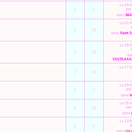
Le 20-0
pa
2
9
dans
IM
Le 02-0
3
16
dans
Saint S
Le 28-0
2
20
da
YASTAAA
Le 17-0
2
29
Le 20-0
pa
2
3
dans
l
Le 20-0
pa
4
10
dans
Le 23-0
1
8
dans
Un 