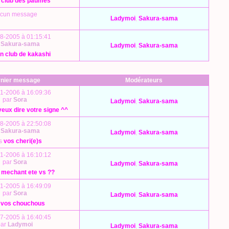
e club des paumés
cun message
Ladymoi
,
Sakura-sama
8-2005 à 01:15:41
r
Sakura-sama
Ladymoi
,
Sakura-sama
an club de kakashi
nier message
Modérateurs
1-2006 à 16:09:36
par
Sora
Ladymoi
,
Sakura-sama
veux dire votre signe ^^
8-2005 à 22:50:08
r
Sakura-sama
Ladymoi
,
Sakura-sama
s
vos cheri(e)s
1-2006 à 16:10:12
par
Sora
Ladymoi
,
Sakura-sama
 mechant ete vs ??
1-2005 à 16:49:09
par
Sora
Ladymoi
,
Sakura-sama
s
vos chouchous
7-2005 à 16:40:45
par
Ladymoi
Ladymoi
,
Sakura-sama