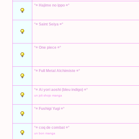
°¤ Hajime no ippo ¤°
°¤ Saint Seiya ¤°
°¤ One piece ¤°
°¤ Full Metal Alchimiste ¤°
°¤ Ai yori aoshi (bleu indigo) ¤°
un joli shojo manga
°¤ Fushigi Yugi ¤°
°¤ coq de combat ¤°
un bon manga