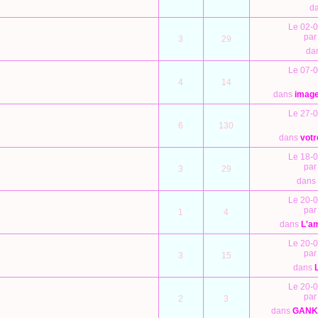
d
Le 02-0
pa
3
29
da
Le 07-0
4
14
dans
image
Le 27-0
6
130
dans
votr
Le 18-0
pa
3
29
dans
Le 20-0
pa
1
4
dans
L'am
Le 20-0
pa
3
15
dans
Le 20-0
pa
2
3
dans
GANKU