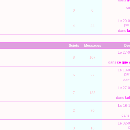
dans
l
Au
0
0
Le 20-0
pa
4
44
dans
f
Sujets
Messages
Der
Le 27-0
8
107
dans
ce que 
Le 18-0
pa
6
27
dan
Le 27-0
7
183
dans
kel
Le 16-1
2
70
dan
Le 02-0
3
16