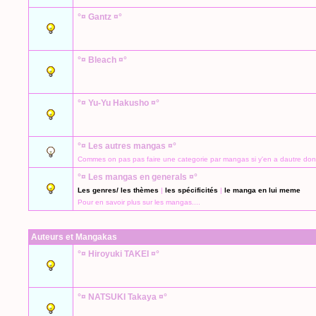
°¤ Gantz ¤°
°¤ Bleach ¤°
°¤ Yu-Yu Hakusho ¤°
°¤ Les autres mangas ¤°
Commes on pas pas faire une categorie par mangas si y'en a dautre dont 
°¤ Les mangas en generals ¤°
Les genres/ les thèmes
|
les spécificités
|
le manga en lui meme
Pour en savoir plus sur les mangas....
Auteurs et Mangakas
°¤ Hiroyuki TAKEI ¤°
°¤ NATSUKI Takaya ¤°