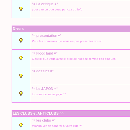
°¤ La critique ¤°
pour dire ce que vous pencez du fofo
Divers
°¤ presentation ¤°
Pour les nouveaux...je vous en pris présentez vous!
°¤ Flood land ¤°
C'est ici que vous avez le droit de floodez comme des dingues
°¤ dessins ¤°
°¤ Le JAPON ¤°
tous sur ce super pays ^^
LES CLUBS et ANTI CLUBS ^^
°¤ les clubs ¤°
mmhhh venez adherer a votre club ^^