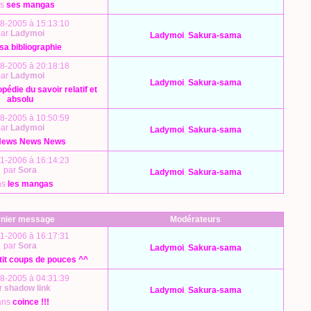
ns
ses mangas
8-2005 à 15:13:10
par
Ladymoi
Ladymoi
,
Sakura-sama
sa bibliographie
8-2005 à 20:18:18
par
Ladymoi
Ladymoi
,
Sakura-sama
pédie du savoir relatif et
absolu
8-2005 à 10:50:59
par
Ladymoi
Ladymoi
,
Sakura-sama
News News News
1-2006 à 16:14:23
par
Sora
Ladymoi
,
Sakura-sama
ns
les mangas
nier message
Modérateurs
1-2006 à 16:17:31
par
Sora
Ladymoi
,
Sakura-sama
tit coups de pouces ^^
8-2005 à 04:31:39
r
shadow link
Ladymoi
,
Sakura-sama
ans
coince !!!