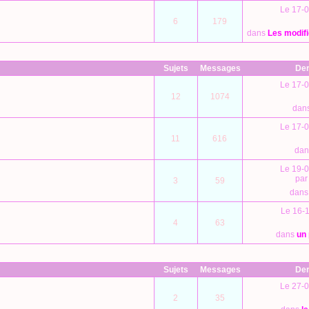
Le 17-0
6
179
dans
Les modifi
Sujets
Messages
Der
Le 17-0
12
1074
dan
Le 17-0
11
616
da
Le 19-0
pa
3
59
dan
Le 16-1
4
63
dans
un 
Sujets
Messages
Der
Le 27-0
2
35