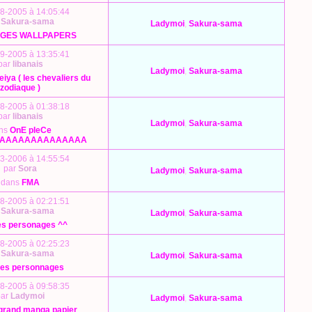
8-2005 à 14:05:44
r
Sakura-sama
Ladymoi
,
Sakura-sama
AGES WALLPAPERS
9-2005 à 13:35:41
par
libanais
Ladymoi
,
Sakura-sama
eiya ( les chevaliers du
zodiaque )
8-2005 à 01:38:18
par
libanais
Ladymoi
,
Sakura-sama
ns
OnE pIeCe
AAAAAAAAAAAAAAA
3-2006 à 14:55:54
par
Sora
Ladymoi
,
Sakura-sama
dans
FMA
8-2005 à 02:21:51
r
Sakura-sama
Ladymoi
,
Sakura-sama
es personages ^^
8-2005 à 02:25:23
r
Sakura-sama
Ladymoi
,
Sakura-sama
les personnages
8-2005 à 09:58:35
par
Ladymoi
Ladymoi
,
Sakura-sama
grand manga papier