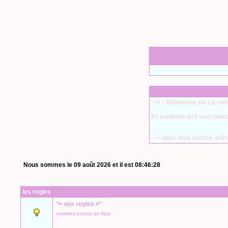
~ ¤ ~ Bienvenue sur Le ceris
En espérant qu'il vous plair
---> allez vous inscrire, pr
Nous sommes le 09 août 2026 et il est 08:46:28
les regles
°¤ nos regles ¤°
commes il nous en faut