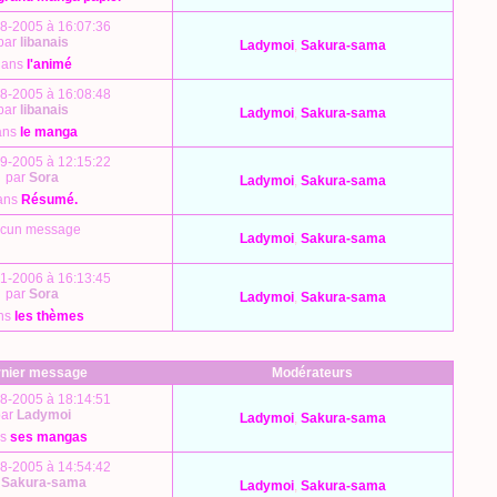
8-2005 à 16:07:36
par
libanais
Ladymoi
,
Sakura-sama
dans
l'animé
8-2005 à 16:08:48
par
libanais
Ladymoi
,
Sakura-sama
ans
le manga
9-2005 à 12:15:22
par
Sora
Ladymoi
,
Sakura-sama
ans
Résumé.
cun message
Ladymoi
,
Sakura-sama
1-2006 à 16:13:45
par
Sora
Ladymoi
,
Sakura-sama
ns
les thèmes
nier message
Modérateurs
8-2005 à 18:14:51
par
Ladymoi
Ladymoi
,
Sakura-sama
ns
ses mangas
8-2005 à 14:54:42
r
Sakura-sama
Ladymoi
,
Sakura-sama