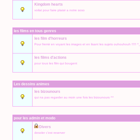
Kingdom hearts
voilat pour faire plaisir a notre soso
les films en tous genres
les film d'horreurs
Pour fremir en voyant les images et en lisant les sujets ouhouhouh !!!!! ^
les films d'actions
pour tous les film qui bougent
Les dessins animes
les bizounours
qui na pas regarder au moin une fois les bizounours ^^
pour les admin et modo
Divers
desoler c'est reserver