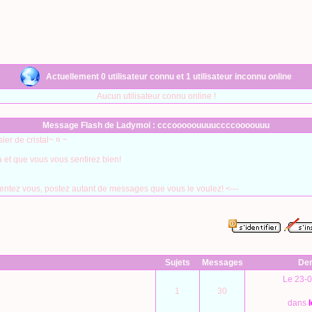
Actuellement 0 utilisateur connu et 1 utilisateur inconnu online
Aucun utilisateur connu online !
Message Flash de Ladymoi : cccooooouuuuccccoooouuu
ier de cristal~ ¤ ~
a et que vous vous sentirez bien!
ésentez vous, postez autant de messages que vous le voulez! <---
Sujets
Messages
Der
Le 23-0
1
30
dans