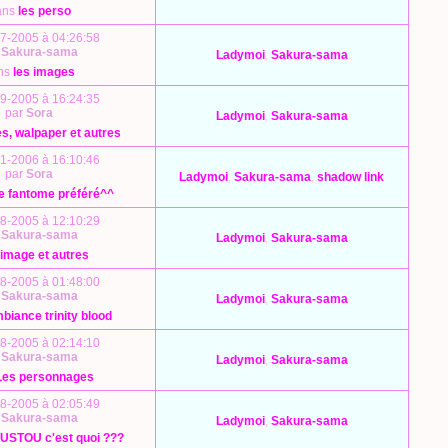
ans
les perso
7-2005 à 04:26:58
r
Sakura-sama
Ladymoi
,
Sakura-sama
ns
les images
9-2005 à 16:24:35
par
Sora
Ladymoi
,
Sakura-sama
s, walpaper et autres
1-2006 à 16:10:46
par
Sora
Ladymoi
,
Sakura-sama
,
shadow link
e fantome préféré^^
8-2005 à 12:10:29
r
Sakura-sama
Ladymoi
,
Sakura-sama
image et autres
8-2005 à 01:48:00
r
Sakura-sama
Ladymoi
,
Sakura-sama
biance trinity blood
8-2005 à 02:14:10
r
Sakura-sama
Ladymoi
,
Sakura-sama
Les personnages
8-2005 à 02:05:49
r
Sakura-sama
Ladymoi
,
Sakura-sama
STOU c'est quoi ???