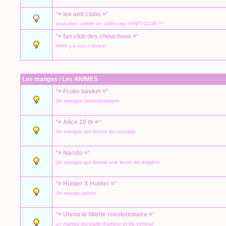
°¤ les anti clubs ¤°
vous etes contre un clubs crez l'ANTI CLUB ^^
°¤ fan club des chouchous ¤°
héhé y'a nos n'amour
Les mangas / Les ANIMES
°¤ Fruits basket ¤°
Un mangas ssssssssssuper
°¤ Alice 19 th ¤°
Un mangas qui donne du courage
°¤ Naruto ¤°
Un mangas qui donne une lecon de disipline
°¤ Hunter X Hunter ¤°
Un manga canon
°¤ Utena la fillette revolutionaire ¤°
un manga qui parle d'amour et de comnat