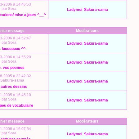
3-2006 à 14:46:53
par
Sora
Ladymoi
,
Sakura-sama
cations/ mise a jours ^__^
nier message
Modérateurs
3-2006 à 14:52:47
par
Sora
Ladymoi
,
Sakura-sama
s
luuuuuuuu ^^
3-2006 à 14:55:20
par
Sora
Ladymoi
,
Sakura-sama
ns
vos poemes
8-2005 à 22:42:32
r
Sakura-sama
Ladymoi
,
Sakura-sama
s
autres dessins
1-2005 à 16:45:10
par
Sora
Ladymoi
,
Sakura-sama
peu de vocabulaire
nier message
Modérateurs
1-2006 à 16:07:54
par
Sora
Ladymoi
,
Sakura-sama