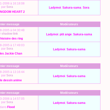
1-2006 à 16:18:08
par
Sora
Ladymoi
,
Sakura-sama
,
Sora
INGDOM HEART 2
nier message
Modérateurs
8-2005 à 04:30:48
r
shadow link
Ladymoi
,
ptit ange
,
Sakura-sama
l'histoire des ring
8-2005 à 17:49:03
par
Sora
Ladymoi
,
Sakura-sama
les Jackie Chan
nier message
Modérateurs
8-2005 à 13:16:44
par
Sora
Ladymoi
,
Sakura-sama
le dessin anime
nier message
Modérateurs
3-2006 à 14:57:05
par
Sora
Ladymoi
,
Sakura-sama
dans
Flood