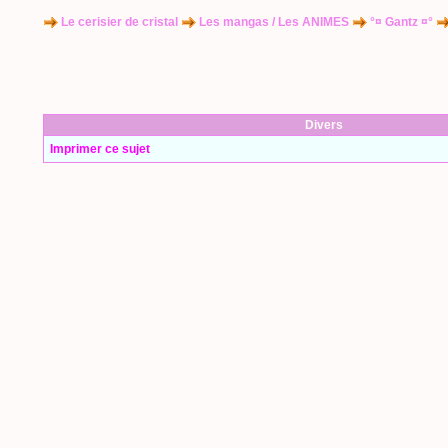
Le cerisier de cristal
Les mangas / Les ANIMES
°¤ Gantz ¤°
Divers
Imprimer ce sujet