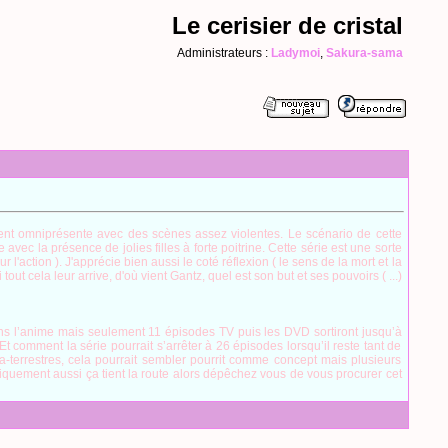
Le cerisier de cristal
Administrateurs :
Ladymoi
,
Sakura-sama
dement omniprésente avec des scènes assez violentes. Le scénario de cette
vec la présence de jolies filles à forte poitrine. Cette série est une sorte
l'action ). J'apprécie bien aussi le coté réflexion ( le sens de la mort et la
 cela leur arrive, d'où vient Gantz, quel est son but et ses pouvoirs ( ...)
s l’anime mais seulement 11 épisodes TV puis les DVD sortiront jusqu’à
t comment la série pourrait s’arrêter à 26 épisodes lorsqu’il reste tant de
a-terrestres, cela pourrait sembler pourrit comme concept mais plusieurs
quement aussi ça tient la route alors dépêchez vous de vous procurer cet