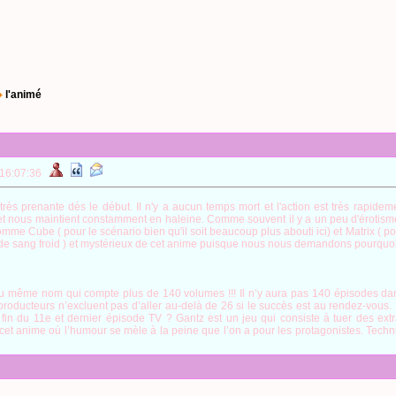
l'animé
 16:07:36
t très prenante dès le début. Il n'y a aucun temps mort et l'action est très rapi
é et nous maintient constamment en haleine. Comme souvent il y a un peu d'érotisme a
me Cube ( pour le scénario bien qu'il soit beaucoup plus abouti ici) et Matrix ( pour 
 de sang froid ) et mystérieux de cet anime puisque nous nous demandons pourquoi tout
u même nom qui compte plus de 140 volumes !!! Il n’y aura pas 140 épisodes dan
producteurs n’excluent pas d’aller au-delà de 26 si le succès est au rendez-vous. E
fin du 11e et dernier épisode TV ? Gantz est un jeu qui consiste à tuer des extr
et anime où l’humour se mèle à la peine que l’on a pour les protagonistes. Techni