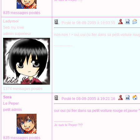
835 messages postés
Ladymoi
Posté le 08-08-2005 à 19:03:55
Seb my love
admin superieur
non non ! > oui oui (si fier dans sa petit voiture rou
--------------------
1374 messages postés
Sora
Posté le 08-08-2005 à 19:21:16
Le Peper
petit admin
oui oui (si fier dans sa petit voiture rouge et jaune 
--------------------
Je suis le Peper ?!?
835 messages postés