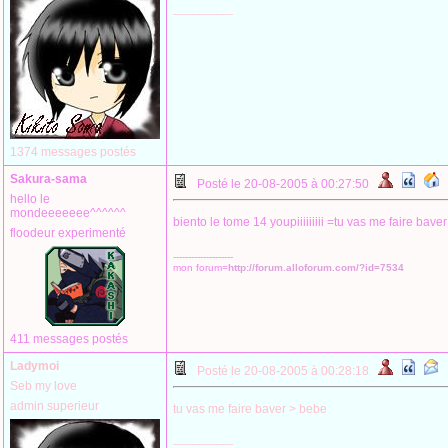
--------------------
1374 messages postés
Sakura-sama
Posté le 20-08-2005 à 00:27:50
hello le
mondeeeeeee^^^^^^
biento le tome 14 youpiiiiiiiii =tu vas me faire baver
floodeur experimenté
--------------------
mon forum=
http://forum.alloforum.com/?id=7534
411 messages postés
Ladymoi
Posté le 20-08-2005 à 00:28:18
Seb my love
admin superieur
tu vas me faire baver > bebe
--------------------