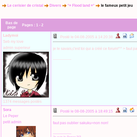
Le cerisier de cristal
Divers
°¤ Flood land ¤°
le fameux petit jeu
Bas de
Pages :
1
-
2
page
Ladymoi
Posté le 04-08-2005 à 14:20:38
Seb my love
admin superieur
je le savais,c'est toi qui a créé ce forum!^^ > faut 
--------------------
1374 messages postés
Sora
Posté le 08-08-2005 à 18:49:15
Le Peper
petit admin
faut pas oublier sakuku=non non!
--------------------
Je suis le Peper ?!?