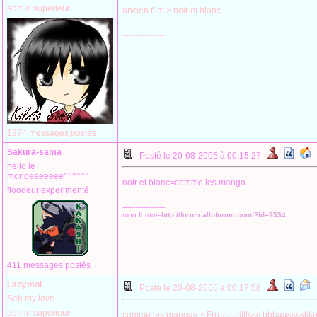
admin superieur
ancien film > noir et blanc
--------------------
1374 messages postés
Sakura-sama
Posté le 20-08-2005 à 00:15:27
hello le
mondeeeeeee^^^^^^
noir et blanc=comme les manga
floodeur experimenté
--------------------
mon forum=
http://forum.alloforum.com/?id=7534
411 messages postés
Ladymoi
Posté le 20-08-2005 à 00:17:58
Seb my love
admin superieur
comme les mangas > Frrruuuiiitttsss bbbaassskkke