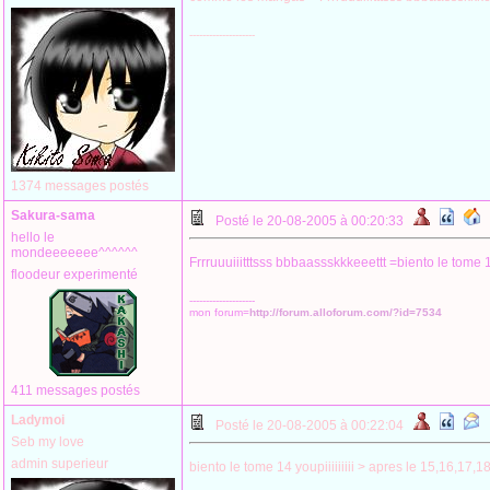
--------------------
1374 messages postés
Sakura-sama
Posté le 20-08-2005 à 00:20:33
hello le
mondeeeeeee^^^^^^
Frrruuuiiitttsss bbbaassskkkeeettt =biento le tome 14 
floodeur experimenté
--------------------
mon forum=
http://forum.alloforum.com/?id=7534
411 messages postés
Ladymoi
Posté le 20-08-2005 à 00:22:04
Seb my love
admin superieur
biento le tome 14 youpiiiiiiiii > apres le 15,16,17,1