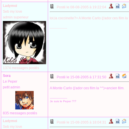
Ladymoi
Posté le 08-08-2005 à 19:22:04
Seb my love
admin superieur
lol,la coccinelle?> A Monte Carlo (j'ador ces film la 
--------------------
1374 messages postés
Sora
Posté le 15-08-2005 à 17:31:50
Le Peper
petit admin
A Monte Carlo (j'ador ces film la ^^)=ancien film.
--------------------
Je suis le Peper ?!?
835 messages postés
Ladymoi
Posté le 15-08-2005 à 18:04:31
Seb my love