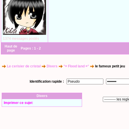
1374 messages postés
Haut de
Pages :
1
-
2
page
Le cerisier de cristal
Divers
°¤ Flood land ¤°
le fameux petit jeu
Identification rapide :
Divers
Imprimer ce sujet