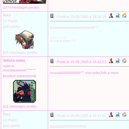
1374 messages postés
Sora
Posté le 25-06-2005 à 16:18:18
Le Peper
petit admin
loooooooooooooooooooool!^^
--------------------
Je suis le Peper ?!?
835 messages postés
Sakura-sama
Posté le 25-06-2005 à 16:42:53
hello le
mondeeeeeee^^^^^^
ouuuaiiiiiiiiiiiiiiiiiiiiiiii^^ vive notre fofo a noux
floodeur experimenté
411 messages postés
Sora
Posté le 25-06-2005 à 20:47:41
Le Peper
petit admin
Vouiiiiiiiii!!!!!!!!!!!!!!!!!!!!!!!!!!