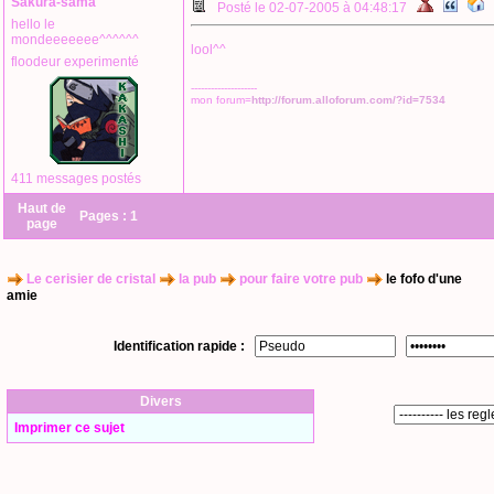
Sakura-sama
Posté le 02-07-2005 à 04:48:17
hello le
mondeeeeeee^^^^^^
lool^^
floodeur experimenté
--------------------
mon forum=
http://forum.alloforum.com/?id=7534
411 messages postés
Haut de
Pages :
1
page
Le cerisier de cristal
la pub
pour faire votre pub
le fofo d'une
amie
Identification rapide :
Divers
Imprimer ce sujet