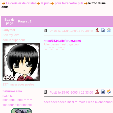
Le cerisier de cristal
la pub
pour faire votre pub
le fofo d'une
amie
Bas de
Pages :
1
page
Ladymoi
Posté le 24-06-2005 à 22:48:38
Seb my love
admin superieur
http://7534.alloforum.com/
Aller dessu il est giga cool.
^_^ ^_^ ^_^ ^_^
--------------------
1374 messages postés
Sakura-sama
Posté le 25-06-2005 à 12:33:00
hello le
mondeeeeeee^^^^^^
ééééééééééééé mazi m..mais c leee miennnnnnn
floodeur experimenté