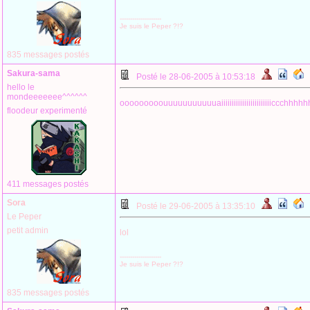
--------------------
Je suis le Peper ?!?
835 messages postés
Sakura-sama
Posté le 28-06-2005 à 10:53:18
hello le
mondeeeeeee^^^^^^
ooooooooouuuuuuuuuuuaiiiiiiiiiiiiiiiiiiiiiiiiccchh
floodeur experimenté
411 messages postés
Sora
Posté le 29-06-2005 à 13:35:10
Le Peper
petit admin
lol
--------------------
Je suis le Peper ?!?
835 messages postés