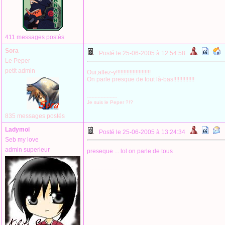
411 messages postés
Sora
Posté le 25-06-2005 à 12:54:58
Le Peper
petit admin
Oui,allez-y!!!!!!!!!!!!!!!!!!!!!!!
On parle presque de tout là-bas!!!!!!!!!!!!!!
--------------------
Je suis le Peper ?!?
835 messages postés
Ladymoi
Posté le 25-06-2005 à 13:24:34
Seb my love
admin superieur
preseque ... lol on parle de tous
--------------------