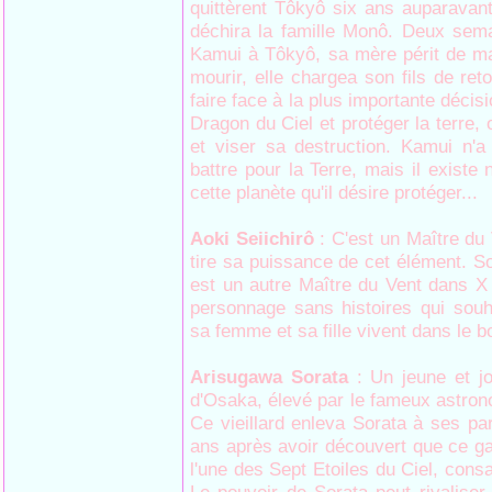
quittèrent Tôkyô six ans auparavant,
déchira la famille Monô. Deux sema
Kamui à Tôkyô, sa mère périt de ma
mourir, elle chargea son fils de ret
faire face à la plus importante décis
Dragon du Ciel et protéger la terre,
et viser sa destruction. Kamui n'a
battre pour la Terre, mais il existe
cette planète qu'il désire protéger...
Aoki Seiichirô
: C'est un Maître du V
tire sa puissance de cet élément. S
est un autre Maître du Vent dans X 
personnage sans histoires qui souh
sa femme et sa fille vivent dans le b
Arisugawa Sorata
: Un jeune et 
d'Osaka, élevé par le fameux astro
Ce vieillard enleva Sorata à ses par
ans après avoir découvert que ce gar
l'une des Sept Etoiles du Ciel, consa