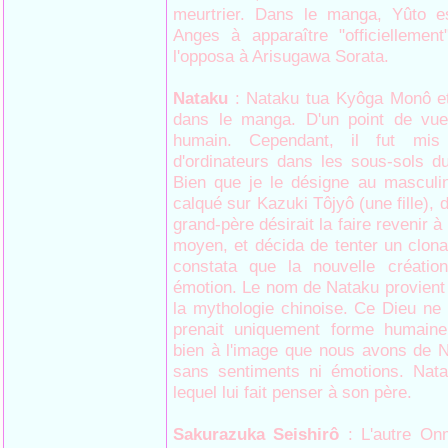
meurtrier. Dans le manga, Yûto e
Anges à apparaître "officiellemen
l'opposa à Arisugawa Sorata.
Nataku
: Nataku tua Kyôga Monô e
dans le manga. D'un point de vue
humain. Cependant, il fut mi
d'ordinateurs dans les sous-sols d
Bien que je le désigne au masculin
calqué sur Kazuki Tôjyô (une fille),
grand-père désirait la faire revenir 
moyen, et décida de tenter un clon
constata que la nouvelle créatio
émotion. Le nom de Nataku provien
la mythologie chinoise. Ce Dieu ne
prenait uniquement forme humaine
bien à l'image que nous avons de 
sans sentiments ni émotions. Nata
lequel lui fait penser à son père.
Sakurazuka Seishirô
: L'autre Onm