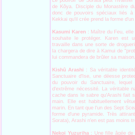
Le pouvoir de Sorata peut rivaliser
de Kôya. Disciple du Monastère du
donc de pouvoirs spéciaux liés à
Kekkai qu'il crée prend la forme d'un
Kasumi Karen
: Maître du Feu, elle
souhaite le protéger. Karen est
travaille dans une sorte de drogueri
la chargera de dire à Kamui de "prot
lui commandera de brûler sa maison
Kishû Arashi
: Sa véritable identi
Sanctuaire d'Ise, une déesse protec
du pouvoir du Sanctuaire, lequel 
d'extrême nécessité. La véritable 
cache dans le sabre qu'Arashi fait 
main. Elle est habituellement vêtu
marin. En tant que l'un des Sept Sce
forme d'une pyramide. Très attiran
Sorata), Arashi n'en est pas moins tr
Nekoi Yuzuriha
: Une fille âgée de