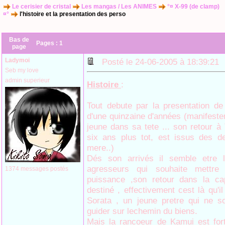
Le cerisier de cristal
Les mangas / Les ANIMES
°¤ X-99 (de clamp)
¤°
l'histoire et la presentation des perso
Bas de
Pages :
1
page
Ladymoi
Posté le 24-06-2005 à 18:39:2
Seb my love
admin superieur
Histoire
:
Tout debute par la presentation d
d'une quinzaine d'années (manifeste
jeune dans sa tete ... son retour à T
six ans plus tot, est issus des d
mere..)
Dés son arrivés il semble etre 
agresseurs qui souhaite mettre
1374 messages postés
puissance ,son retour dans la cap
destiné , effectivement cest là qu'i
Sorata , un jeune pretre qui ne s
guider sur lechemin du biens.
Mais la rancoeur de Kamui est fort