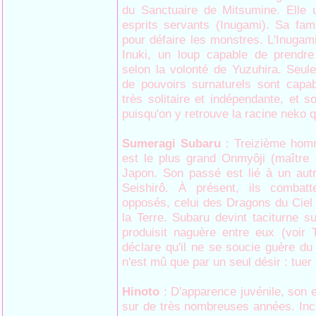
du Sanctuaire de Mitsumine. Elle 
esprits servants (Inugami). Sa famil
pour défaire les monstres. L'Inugam
Inuki, un loup capable de prendre
selon la volonté de Yuzuhira. Seul
de pouvoirs surnaturels sont capab
très solitaire et indépendante, et 
puisqu'on y retrouve la racine neko qu
Sumeragi Subaru
: Treizième hom
est le plus grand Onmyôji (maître
Japon. Son passé est lié à un aut
Seishirô. À présent, ils comba
opposés, celui des Dragons du Ciel
la Terre. Subaru devint taciturne su
produisit naguère entre eux (voir
déclare qu'il ne se soucie guère du f
n'est mû que par un seul désir : tuer 
Hinoto
: D'apparence juvénile, son e
sur de très nombreuses années. Inca