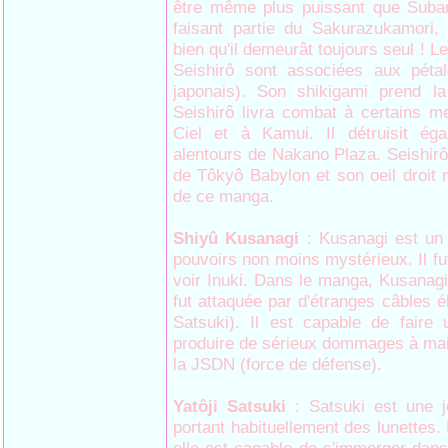
être même plus puissant que Subar
faisant partie du Sakurazukamori,
bien qu'il demeurât toujours seul ! Le
Seishirô sont associées aux pétal
japonais). Son shikigami prend la
Seishirô livra combat à certains 
Ciel et à Kamui. Il détruisit é
alentours de Nakano Plaza. Seishir
de Tôkyô Babylon et son oeil droit n
de ce manga.
Shiyû Kusanagi
: Kusanagi est u
pouvoirs non moins mystérieux. Il fu
voir Inuki. Dans le manga, Kusanagi 
fut attaquée par d'étranges câbles é
Satsuki). Il est capable de faire
produire de sérieux dommages à mains
la JSDN (force de défense).
Yatôji Satsuki
: Satsuki est une jo
portant habituellement des lunettes.