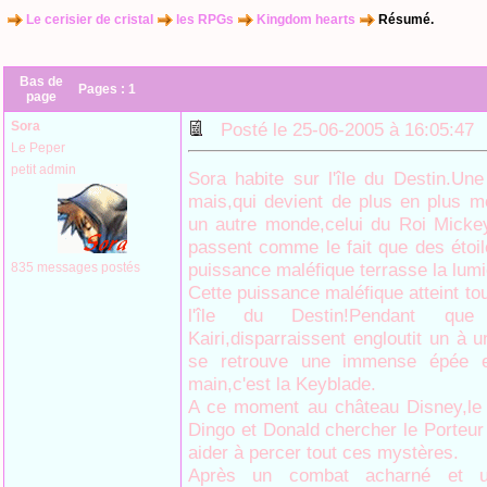
Le cerisier de cristal
les RPGs
Kingdom hearts
Résumé.
Bas de
Pages :
1
page
Sora
Posté le 25-06-2005 à 16:05:4
Le Peper
petit admin
Sora habite sur l'île du Destin.Un
mais,qui devient de plus en plus m
un autre monde,celui du Roi Micke
passent comme le fait que des étoil
puissance maléfique terrasse la lumi
835 messages postés
Cette puissance maléfique atteint t
l'île du Destin!Pendant qu
Kairi,disparraissent engloutit un à 
se retrouve une immense épée e
main,c'est la Keyblade.
A ce moment au château Disney,le R
Dingo et Donald chercher le Porteur 
aider à percer tout ces mystères.
Après un combat acharné et u