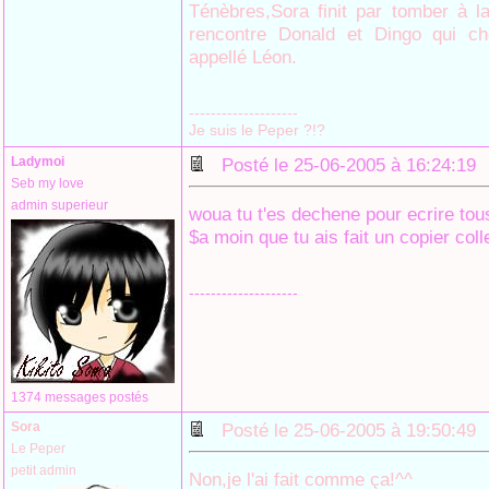
Ténèbres,Sora finit par tomber à la
rencontre Donald et Dingo qui c
appellé Léon.
--------------------
Je suis le Peper ?!?
Ladymoi
Posté le 25-06-2005 à 16:24:1
Seb my love
admin superieur
woua tu t'es dechene pour ecrire tous
$a moin que tu ais fait un copier coll
--------------------
1374 messages postés
Sora
Posté le 25-06-2005 à 19:50:4
Le Peper
petit admin
Non,je l'ai fait comme ça!^^