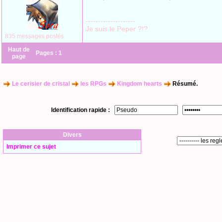
--------------------
Je suis le Peper ?!?
835 messages postés
Haut de
Pages :
1
page
Le cerisier de cristal
les RPGs
Kingdom hearts
Résumé.
Identification rapide :
Divers
Imprimer ce sujet