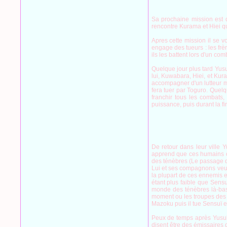
Sa prochaine mission est d
rencontre Kurama et Hiei qu
Apres cette mission il se 
engage des tueurs : les fr
ils les battent lors d'un co
Quelque jour plus tard Yusu
lui, Kuwabara, Hiei, et Kura
accompagner d'un lutteur ma
fera tuer par Toguro. Quel
franchir tous les combats
puissance, puis durant la f
De retour dans leur ville 
apprend que ces humains ont
des ténèbres (Le passage du
Lui et ses compagnons veule
la plupart de ces ennemis e
étant plus faible que Sens
monde des ténèbres là-bas
moment ou les troupes des in
Mazoku puis il tue Sensuï en
Peux de temps après Yusuke 
disent être des émissaires 