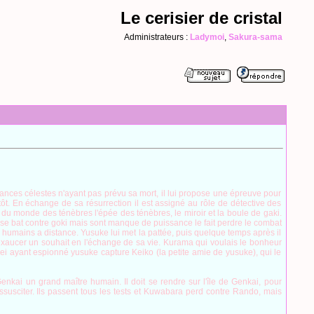
Le cerisier de cristal
Administrateurs :
Ladymoi
,
Sakura-sama
ances célestes n'ayant pas prévu sa mort, il lui propose une épreuve pour
tôt. En échange de sa résurrection il est assigné au rôle de détective des
s du monde des ténèbres l'épée des ténèbres, le miroir et la boule de gaki.
 se bat contre goki mais sont manque de puissance le fait perdre le combat
s humains a distance. Yusuke lui met la pattée, puis quelque temps après il
ut exaucer un souhait en l'échange de sa vie. Kurama qui voulais le bonheur
ei ayant espionné yusuke capture Keiko (la petite amie de yusuke), qui le
kai un grand maître humain. Il doit se rendre sur l'île de Genkai, pour
ssusciter. Ils passent tous les tests et Kuwabara perd contre Rando, mais