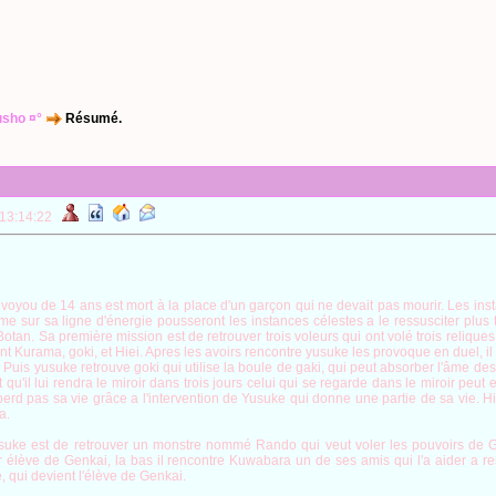
usho ¤°
Résumé.
 13:14:22
oyou de 14 ans est mort à la place d'un garçon qui ne devait pas mourir. Les inst
me sur sa ligne d'énergie pousseront les instances célestes a le ressusciter plus 
otan. Sa première mission est de retrouver trois voleurs qui ont volé trois relique
t Kurama, goki, et Hiei. Apres les avoirs rencontre yusuke les provoque en duel, il
. Puis yusuke retrouve goki qui utilise la boule de gaki, qui peut absorber l'âme de
t qu'il lui rendra le miroir dans trois jours celui qui se regarde dans le miroir pe
rd pas sa vie grâce a l'intervention de Yusuke qui donne une partie de sa vie. Hi
a.
uke est de retrouver un monstre nommé Rando qui veut voler les pouvoirs de Gen
r élève de Genkai, la bas il rencontre Kuwabara un de ses amis qui l'a aider a re
e, qui devient l'élève de Genkai.