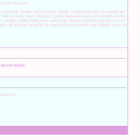
 Hiei par Mukumo.
 Le père de Yusuke meurt et pour établir un équilibre dans le monde des
n, hiei, kurama, Yomi, mukumo, Et des personnes qui ont combattu contre
on combat contre Kokô après avoir battu Yusuke. Hiei perd quand à lui en
ventures de yusuke sur terre. On apprend quand même que Genkaï meurt et
 du bon boulot.
 avec toi!