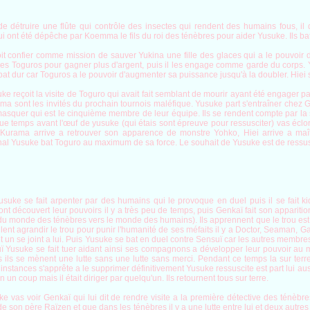
e détruire une flûte qui contrôle des insectes qui rendent des humains fous, il d
i ont été dépêche par Koemma le fils du roi des ténèbres pour aider Yusuke. Ils ba
voit confier comme mission de sauver Yukina une fille des glaces qui a le pouvoir
ères Toguros pour gagner plus d'argent, puis il les engage comme garde du corps.
mbat dur car Toguros a le pouvoir d'augmenter sa puissance jusqu'à la doubler. Hiei 
ke reçoit la visite de Toguro qui avait fait semblant de mourir ayant été engager 
ma sont les invités du prochain tournois maléfique. Yusuke part s'entraîner chez Genk
squer qui est le cinquième membre de leur équipe. Ils se rendent compte par la su
que temps avant l'œuf de yusuke (qui étais sont épreuve pour ressusciter) vas écl
, Kurama arrive a retrouver son apparence de monstre Yohko, Hiei arrive a ma
inal Yusuke bat Toguro au maximum de sa force. Le souhait de Yusuke est de ressus
Yusuke se fait arpenter par des humains qui le provoque en duel puis il se fait k
 découvert leur pouvoirs il y a très peu de temps, puis Genkaï fait son apparitio
 monde des ténèbres vers le monde des humains). Ils apprennent que le trou est ag
nt agrandir le trou pour punir l'humanité de ses méfaits il y a Doctor, Seaman, G
t un se joint a lui. Puis Yusuke se bat en duel contre Sensuï car les autres membre
uï Yusuke se fait tuer aidant ainsi ses compagnons a développer leur pouvoir au m
 ils se mènent une lutte sans une lutte sans merci. Pendant ce temps la sur 
stances s'apprête a le supprimer définitivement Yusuke ressuscite est part lui aussi
 un coup mais il était diriger par quelqu'un. Ils retournent tous sur terre.
vas voir Genkaï qui lui dit de rendre visite a la première détective des ténèbres Sa
de son père Raïzen et que dans les ténèbres il y a une lutte entre lui et deux autr