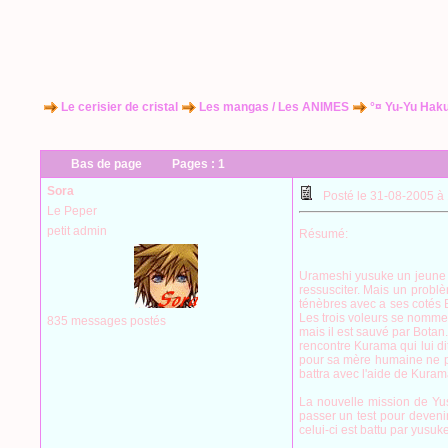
Le cerisier de cristal
Les mangas / Les ANIMES
°¤ Yu-Yu Hak
Bas de page
Pages :
1
Sora
Posté le 31-08-2005 à
Le Peper
petit admin
Résumé:
Urameshi yusuke un jeune v
ressusciter. Mais un problè
ténèbres avec a ses cotés B
Les trois voleurs se nommen
835 messages postés
mais il est sauvé par Botan
rencontre Kurama qui lui di
pour sa mère humaine ne pe
battra avec l'aide de Kuram
La nouvelle mission de Yus
passer un test pour deveni
celui-ci est battu par yusuk