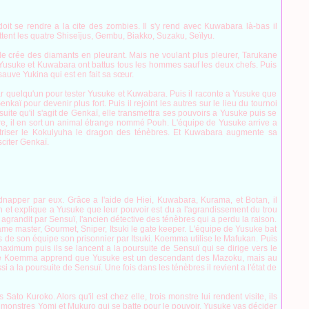
oit se rendre a la cite des zombies. Il s'y rend avec Kuwabara là-bas il
ttent les quatre Shiseïjus, Gembu, Biakko, Suzaku, Seïlyu.
 de crée des diamants en pleurant. Mais ne voulant plus pleurer, Tarukane
 Yusuke et Kuwabara ont battus tous les hommes sauf les deux chefs. Puis
sauve Yukina qui est en fait sa sœur.
par quelqu'un pour tester Yusuke et Kuwabara. Puis il raconte a Yusuke que
aï pour devenir plus fort. Puis il rejoint les autres sur le lieu du tournoi
ite qu'il s'agit de Genkaï, elle transmettra ses pouvoirs a Yusuke puis se
ore, il en sort un animal étrange nommé Pouh. L'équipe de Yusuke arrive a
îtriser le Kokulyuha le dragon des ténèbres. Et Kuwabara augmente sa
citer Genkaï.
idnapper par eux. Grâce a l'aide de Hiei, Kuwabara, Kurama, et Botan, il
n et explique a Yusuke que leur pouvoir est du a l'agrandissement du trou
randit par Sensuï, l'ancien détective des ténèbres qui a perdu la raison.
ame master, Gourmet, Sniper, Itsuki le gate keeper. L'équipe de Yusuke bat
s de son équipe son prisonnier par Itsuki. Koemma utilise le Mafukan. Puis
aximum puis ils se lancent a la poursuite de Sensuï qui se dirige vers le
terre Koemma apprend que Yusuke est un descendant des Mazoku, mais au
 a la poursuite de Sensuï. Une fois dans les ténèbres il revient a l'état de
to Kuroko. Alors qu'il est chez elle, trois monstre lui rendent visite, ils
es monstres Yomi et Mukuro qui se batte pour le pouvoir. Yusuke vas décider