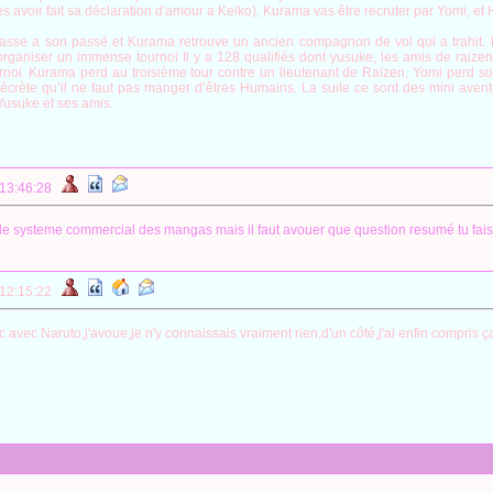
ès avoir fait sa déclaration d'amour a Keiko), Kurama vas être recruter par Yomi, et
 fasse a son passé et Kurama retrouve un ancien compagnon de vol qui a trahit.
rganiser un immense tournoi Il y a 128 qualifiés dont yusuke, les amis de raize
rnoi. Kurama perd au troisième tour contre un lieutenant de Raïzen, Yomi perd s
i décrète qu’il ne faut pas manger d’êtres Humains. La suite ce sont des mini a
 Yusuke et ses amis.
 13:46:28
 le systeme commercial des mangas mais il faut avouer que question resumé tu fais
 12:15:22
 avec Naruto,j'avoue,je n'y connaissais vraiment rien,d'un côté,j'ai enfin compris ça