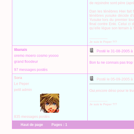
de rejoindre sont père (apr
Dan les ténèbres Hiei fait
ténèbres yusuke décide d'o
Yusuke lors du premier tou
final contre Enki. Celui c
qu’elle lègue son terrain à
--------------------
Je suis le Peper ?!?
libanais
Posté le 31-08-2005 à
oremo moero cosmo yoooo
grand floodeur
Bon tu ne connais pas trop
97 messages postés
Sora
Posté le 05-09-2005 à
Le Peper
petit admin
Oui,encore déso pour le truc
--------------------
Je suis le Peper ?!?
835 messages postés
Haut de page
Pages :
1