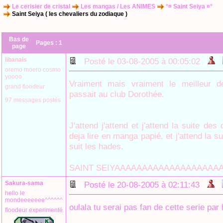
Le cerisier de cristal
Les mangas / Les ANIMES
°¤ Saint Seiya ¤°
Saint Seiya ( les chevaliers du zodiaque )
Bas de
Pages :
1
page
libanais
Posté le 03-08-2005 à 00:05:02
oremo moero cosmo
yoooo
Vraiment mais vraiment le meilleur 
grand floodeur
passait au club Dorothée.
97 messages postés
J'attend j'attend et j'attend la suite de
deja lire en manga papié, et j'attend la su
suit les hades.
SAINT SEIYAAAAAAAAAAAAAAAAAAA
Sakura-sama
Posté le 20-08-2005 à 02:11:43
hello le
mondeeeeeee^^^^^^
oulala tu serai pas fan de cette serie par
floodeur experimenté