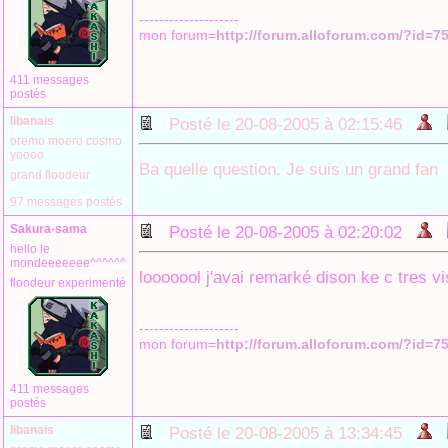
--------------------
mon forum=
http://forum.alloforum.com/?id=7
411 messages
postés
libanais
Posté le 20-08-2005 à 02:15:46
oremo moero cosmo
yoooo
Ba quelle question. Je suis un grand fan
grand floodeur
97 messages postés
Sakura-sama
Posté le 20-08-2005 à 02:20:02
hello le
mondeeeeeee^^^^^^
looooool j'avai remarké dison ke c tres vis
floodeur experimenté
--------------------
mon forum=
http://forum.alloforum.com/?id=7
411 messages
postés
libanais
Posté le 20-08-2005 à 13:34:45