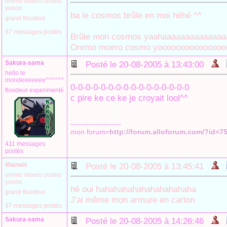
oremo moero cosmo
yoooo
ba le cosmos brûle en moi héhé ^^
grand floodeur
97 messages postés
Brûle mon cosmos yaahaaaaaaaaaaaaaa
Oremo moero cosmo yooooooooooooooo
Sakura-sama
Posté le 20-08-2005 à 13:43:00
hello le
mondeeeeeee^^^^^^
0-0-0-0-0-0-0-0-0-0-0-0-0-0-0-0
floodeur experimenté
c pire ke ce ke je croyait lool^^
--------------------
mon forum=
http://forum.alloforum.com/?id=7
411 messages
postés
libanais
Posté le 20-08-2005 à 13:45:41
oremo moero cosmo
yoooo
hé oui hahahahahahahahahahaha
grand floodeur
J'ai même mon armure en carton
97 messages postés
Sakura-sama
Posté le 20-08-2005 à 14:26:46