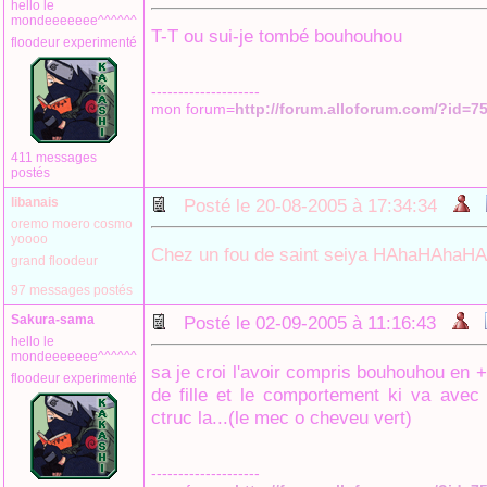
hello le
mondeeeeeee^^^^^^
T-T ou sui-je tombé bouhouhou
floodeur experimenté
--------------------
mon forum=
http://forum.alloforum.com/?id=7
411 messages
postés
libanais
Posté le 20-08-2005 à 17:34:34
oremo moero cosmo
yoooo
Chez un fou de saint seiya HAhaHAha
grand floodeur
97 messages postés
Sakura-sama
Posté le 02-09-2005 à 11:16:43
hello le
mondeeeeeee^^^^^^
sa je croi l'avoir compris bouhouhou en +
floodeur experimenté
de fille et le comportement ki va ave
ctruc la...(le mec o cheveu vert)
--------------------