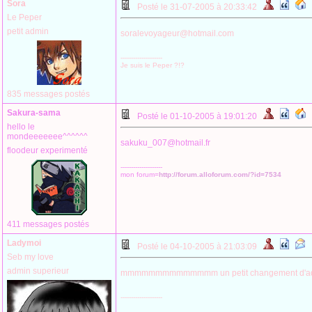
Sora
Posté le 31-07-2005 à 20:33:42
Le Peper
petit admin
soralevoyageur@hotmail.com
--------------------
Je suis le Peper ?!?
835 messages postés
Sakura-sama
Posté le 01-10-2005 à 19:01:20
hello le
mondeeeeeee^^^^^^
sakuku_007@hotmail.fr
floodeur experimenté
--------------------
mon forum=
http://forum.alloforum.com/?id=7534
411 messages postés
Ladymoi
Posté le 04-10-2005 à 21:03:09
Seb my love
admin superieur
mmmmmmmmmmmmmm un petit changement d'adre
--------------------