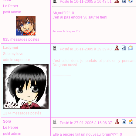
Sora
Posté le 16-11-2005 à 16:43:51
Le Peper
petit admin
Ah,oui?!?°_0
J'en ai pas encore vu sauf le tien!
--------------------
Je suis le Peper ?!?
835 messages postés
Ladymoi
Posté le 16-11-2005 à 19:39:43
Seb my love
admin superieur
c'est celui dont je parlais et puis en y pensant
Dragana aussi
--------------------
1374 messages postés
Sora
Posté le 27-01-2006 à 16:06:37
Le Peper
petit admin
Elle a encore fait un nouveau forum?!?°_0