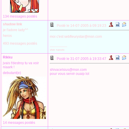
134 messages postés
shadow link
Posté le 14-07-2005 à 09:19:23
je t'adore lady^^
heros
moi c'est sebfleurystar@msn.com
493 messages postés
--------------------
vive naruto
Rikku
Posté le 31-07-2005 à 19:33:47
jvais t'destroy tu va voir
niaark !
shivacelsius@msn.com
debutant(e)
pour vous servir ouaip lol
14 messages postés