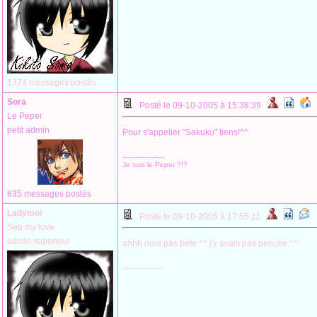
1374 messages postés
Sora
Posté le 09-10-2005 à 15:38:39
Le Peper
petit admin
Pour s'appeller "Sakuku" tiens!^^
--------------------
Je suis le Peper ?!?
835 messages postés
Ladymoi
Posté le 09-10-2005 à 17:55:11
Seb my love
admin superieur
ahhh ouai pas bete ^^ j'y avais pas pencée ^^
--------------------