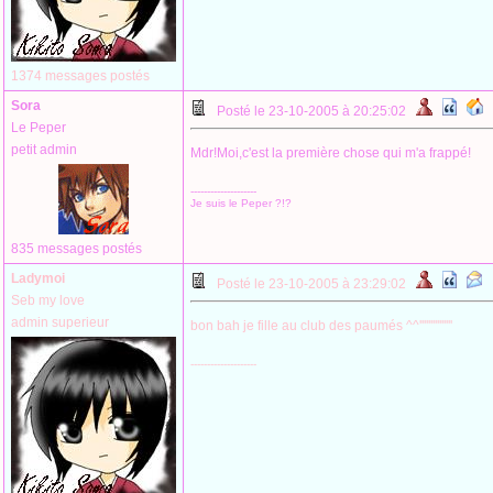
1374 messages postés
Sora
Posté le 23-10-2005 à 20:25:02
Le Peper
petit admin
Mdr!Moi,c'est la première chose qui m'a frappé!
--------------------
Je suis le Peper ?!?
835 messages postés
Ladymoi
Posté le 23-10-2005 à 23:29:02
Seb my love
admin superieur
bon bah je fille au club des paumés ^^'''''''''''''''
--------------------