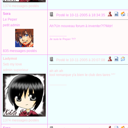
1374 messages postés
Sora
Posté le 10-11-2005 à 18:34:35
Le Peper
petit admin
Ah?Un nouveau forum à inventer?!?Mdr!
--------------------
Je suis le Peper ?!?
835 messages postés
Ladymoi
Posté le 10-11-2005 à 20:07:08
Seb my love
admin superieur
ah ah ah
lool remarque y'a bien le club des tares ^^'
--------------------
1374 messages postés