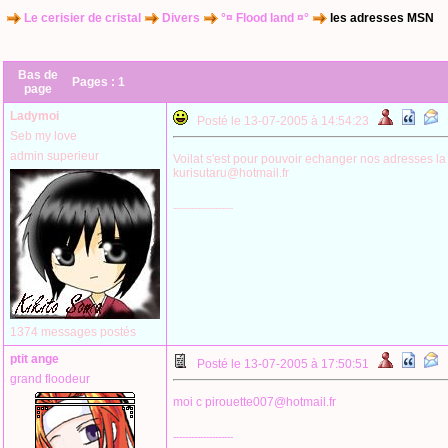
Le cerisier de cristal
Divers
°¤ Flood land ¤°
les adresses MSN
Bas de
Pages :
1
page
Ladymoi
Posté le 13-07-2005 à 14:54:23
Seb my love
admin superieur
Voilat s'est pour pouvoir echanger nos adresses la 
kurisutaru@hotmail.fr
--------------------
1374 messages postés
ptit ange
Posté le 13-07-2005 à 17:50:51
grand floodeur
moi c pirouette007@hotmail.fr
--------------------