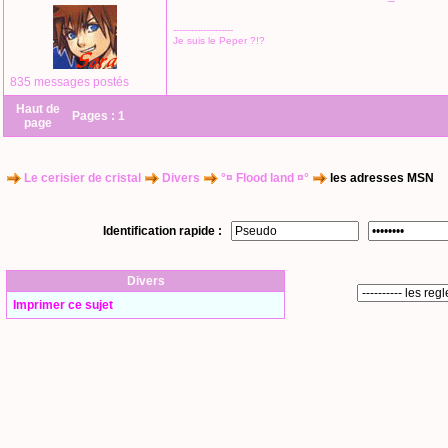
--------------------
Je suis le Peper ?!?
835 messages postés
Haut de
Pages :
1
page
Le cerisier de cristal
Divers
°¤ Flood land ¤°
les adresses MSN
Identification rapide :
Divers
Imprimer ce sujet