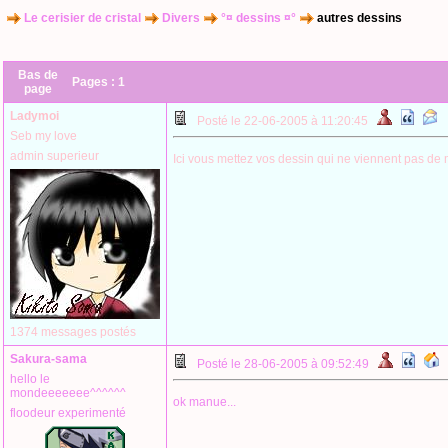
Le cerisier de cristal
Divers
°¤ dessins ¤°
autres dessins
Bas de
Pages :
1
page
Ladymoi
Posté le 22-06-2005 à 11:20:45
Seb my love
admin superieur
Ici vous mettez vos dessin qui ne viennent pas de 
1374 messages postés
Sakura-sama
Posté le 28-06-2005 à 09:52:49
hello le
mondeeeeeee^^^^^^
ok manue...
floodeur experimenté