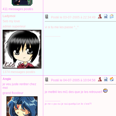
411 messages postés
Ladymoi
Posté le 03-07-2005 à 22:34:49
Seb my love
admin superieur
vi si tu me les passe ^_^
--------------------
1374 messages postés
Angie
Posté le 04-07-2005 à 10:04:56
je veu juste rentrer chez
moi
je mettré les mi1 des que je les retrouve!!
grand floodeur
--------------------
je ne c pa ou je sui,quelqu'un le c'est?!