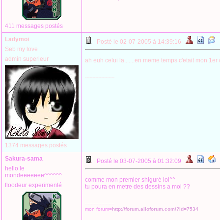
411 messages postés
Ladymoi
Posté le 02-07-2005 à 14:39:16
Seb my love
admin superieur
ah euh celui la.......en meme temps c'etait mon 1e
--------------------
1374 messages postés
Sakura-sama
Posté le 03-07-2005 à 01:32:09
hello le
mondeeeeeee^^^^^^
comme mon premier shiguré lol^^
floodeur experimenté
tu poura en metre des dessins a moi ??
--------------------
mon forum=
http://forum.alloforum.com/?id=7534