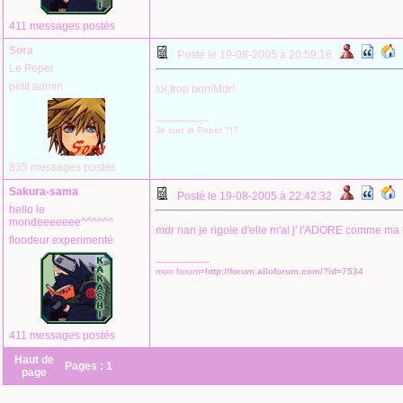
411 messages postés
Sora
Posté le 19-08-2005 à 20:59:16
Le Peper
petit admin
lol,trop bon!Mdr!
--------------------
Je suis le Peper ?!?
835 messages postés
Sakura-sama
Posté le 19-08-2005 à 22:42:32
hello le
mondeeeeeee^^^^^^
mdr nan je rigole d'elle m'ai j' l'ADORE comme ma
floodeur experimenté
--------------------
mon forum=
http://forum.alloforum.com/?id=7534
411 messages postés
Haut de
Pages :
1
page