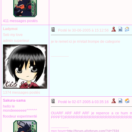
411 messages postés
Ladymoi
Posté le 30-06-2005 à 15:12:56
Seb my love
admin superieur
je le remet ici je m'etait trompe de categorie
--------------------
1374 messages postés
Sakura-sama
Posté le 02-07-2005 à 03:35:16
hello le
mondeeeeeee^^^^^^
OUARF ARF ARF ARF je repence a ce hum magn
floodeur experimenté
PPPPTDRRRRRRRRRRRRRRRRRRRRRRRRR
--------------------
mon forum=
http://forum.alloforum.com/?id=7534