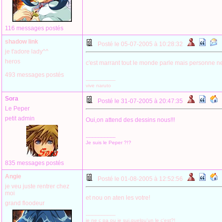
116 messages postés
shadow link
Posté le 05-07-2005 à 10:28:32
je t'adore lady^^
heros
c'est marrant tout le monde parle mais personne n
493 messages postés
--------------------
vive naruto
Sora
Posté le 31-07-2005 à 20:47:35
Le Peper
petit admin
Oui,on attend des dessins nous!!!
--------------------
Je suis le Peper ?!?
835 messages postés
Angie
Posté le 01-08-2005 à 12:52:56
je veu juste rentrer chez
moi
et nou on aten les votre!
grand floodeur
--------------------
je ne c pa ou je sui,quelqu'un le c'est?!