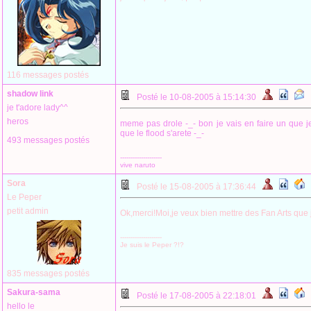
116 messages postés
shadow link
Posté le 10-08-2005 à 15:14:30
je t'adore lady^^
heros
meme pas drole -_- bon je vais en faire un que je 
que le flood s'arete -_-
493 messages postés
--------------------
vive naruto
Sora
Posté le 15-08-2005 à 17:36:44
Le Peper
petit admin
Ok,merci!Moi,je veux bien mettre des Fan Arts que 
--------------------
Je suis le Peper ?!?
835 messages postés
Sakura-sama
Posté le 17-08-2005 à 22:18:01
hello le