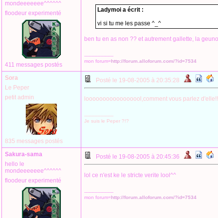
mondeeeeeee^^^^^^
Ladymoi a écrit :
floodeur experimenté
vi si tu me les passe ^_^
ben tu en as non ?? et autrement gallette, la geunon 
--------------------
mon forum=
http://forum.alloforum.com/?id=7534
411 messages postés
Sora
Posté le 19-08-2005 à 20:35:28
Le Peper
petit admin
looooooooooooooool,comment vous parlez d'elle!!!
--------------------
Je suis le Peper ?!?
835 messages postés
Sakura-sama
Posté le 19-08-2005 à 20:45:36
hello le
mondeeeeeee^^^^^^
lol ce n'est ke le stricte verite lool^^
floodeur experimenté
--------------------
mon forum=
http://forum.alloforum.com/?id=7534