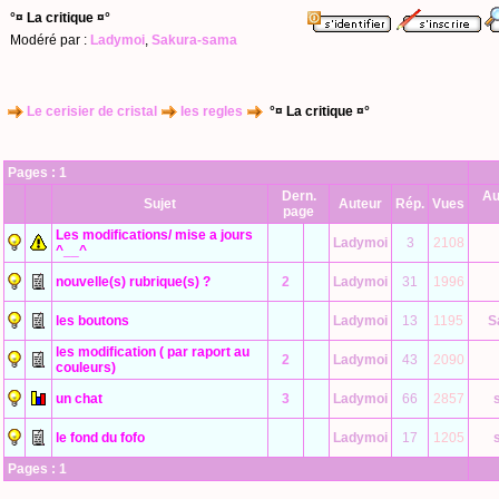
°¤ La critique ¤°
Modéré par :
Ladymoi
,
Sakura-sama
Le cerisier de cristal
les regles
°¤ La critique ¤°
Pages :
1
Dern.
Au
Sujet
Auteur
Rép.
Vues
page
Les modifications/ mise a jours
Ladymoi
3
2108
^__^
nouvelle(s) rubrique(s) ?
2
Ladymoi
31
1996
les boutons
Ladymoi
13
1195
S
les modification ( par raport au
2
Ladymoi
43
2090
couleurs)
un chat
3
Ladymoi
66
2857
le fond du fofo
Ladymoi
17
1205
Pages :
1