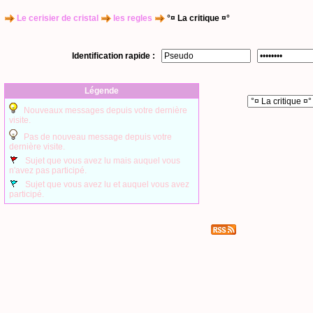
Le cerisier de cristal
les regles
°¤ La critique ¤°
Identification rapide :
Légende
Nouveaux messages depuis votre dernière
visite.
Pas de nouveau message depuis votre
dernière visite.
Sujet que vous avez lu mais auquel vous
n'avez pas participé.
Sujet que vous avez lu et auquel vous avez
participé.