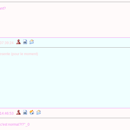
ant?
 07:39:24
esente (pour le moment)
 14:46:53
n,c'est normal?!?°_0