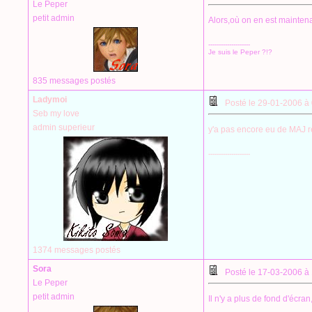
Le Peper
petit admin
Alors,où on en est mainten
--------------------
Je suis le Peper ?!?
835 messages postés
Ladymoi
Posté le 29-01-2006 à
Seb my love
admin superieur
y'a pas encore eu de MAJ r
--------------------
1374 messages postés
Sora
Posté le 17-03-2006 à
Le Peper
petit admin
Il n'y a plus de fond d'écra