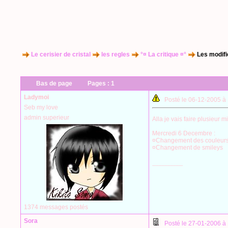
Le cerisier de cristal
les regles
°¤ La critique ¤°
Les modific
Bas de page
Pages :
1
Ladymoi
Posté le 06-12-2005 à
Seb my love
admin superieur
Alla je vais faire plusieur m
Mercredi 6 Decembre :
¤Changement des couleur
¤Changement de smileys
--------------------
1374 messages postés
Sora
Posté le 27-01-2006 à