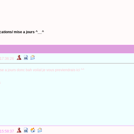
ations/ mise a jours ^__^
 17:36:26
ise a jours donc bah voilat je vous previendrais ici ^^
s
 15:58:37