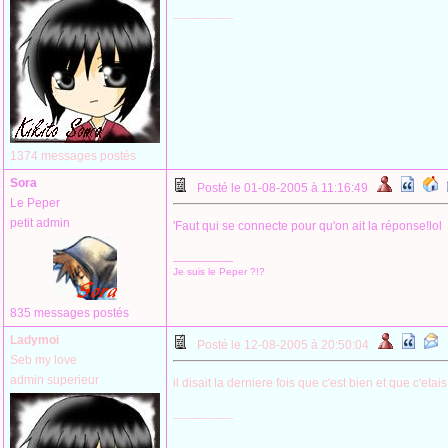
--------------------
1374 messages postés
Sora
Posté le 01-08-2005 à 11:16:49
Le Peper
petit admin
'Faut qui se connecte pour qu'on ait la réponse!lol
--------------------
Je suis le Peper ?!?
835 messages postés
Ladymoi
Posté le 12-08-2005 à 20:50:04
Seb my love
admin superieur
il disait la derniere fois que c'est bien et que c'et
--------------------