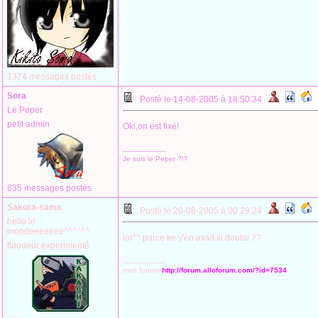
1374 messages postés
Sora
Posté le 14-08-2005 à 18:50:34
Le Peper
petit admin
Oki,on est fixé!
--------------------
Je suis le Peper ?!?
835 messages postés
Sakura-sama
Posté le 20-08-2005 à 00:29:24
hello le
mondeeeeeee^^^^^^
lol^^ parce ke y'en avait ki doutai ??
floodeur experimenté
--------------------
mon forum=
http://forum.alloforum.com/?id=7534