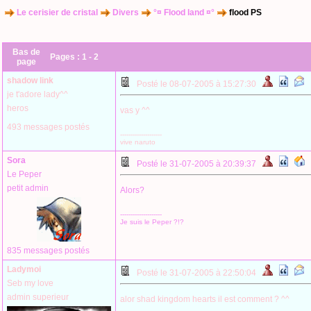
Le cerisier de cristal
Divers
°¤ Flood land ¤°
flood PS
Bas de
Pages :
1
-
2
page
shadow link
Posté le 08-07-2005 à 15:27:30
je t'adore lady^^
heros
vas y ^^
493 messages postés
--------------------
vive naruto
Sora
Posté le 31-07-2005 à 20:39:37
Le Peper
petit admin
Alors?
--------------------
Je suis le Peper ?!?
835 messages postés
Ladymoi
Posté le 31-07-2005 à 22:50:04
Seb my love
admin superieur
alor shad kingdom hearts il est comment ? ^^