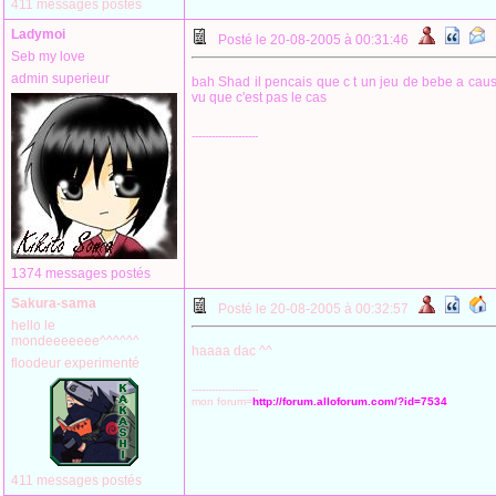
411 messages postés
Ladymoi
Posté le 20-08-2005 à 00:31:46
Seb my love
admin superieur
bah Shad il pencais que c t un jeu de bebe a caus
vu que c'est pas le cas
--------------------
1374 messages postés
Sakura-sama
Posté le 20-08-2005 à 00:32:57
hello le
mondeeeeeee^^^^^^
haaaa dac ^^
floodeur experimenté
--------------------
mon forum=
http://forum.alloforum.com/?id=7534
411 messages postés