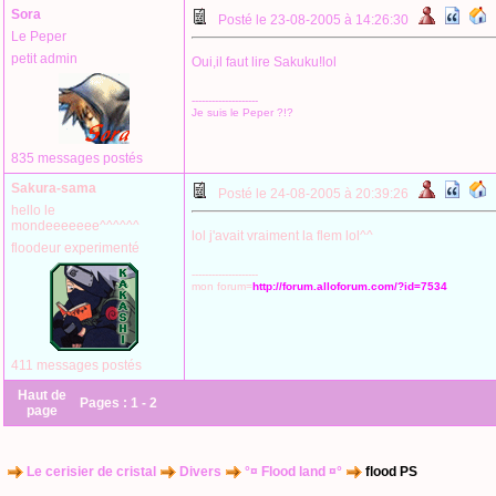
Sora
Posté le 23-08-2005 à 14:26:30
Le Peper
petit admin
Oui,il faut lire Sakuku!lol
--------------------
Je suis le Peper ?!?
835 messages postés
Sakura-sama
Posté le 24-08-2005 à 20:39:26
hello le
mondeeeeeee^^^^^^
lol j'avait vraiment la flem lol^^
floodeur experimenté
--------------------
mon forum=
http://forum.alloforum.com/?id=7534
411 messages postés
Haut de
Pages :
1
-
2
page
Le cerisier de cristal
Divers
°¤ Flood land ¤°
flood PS