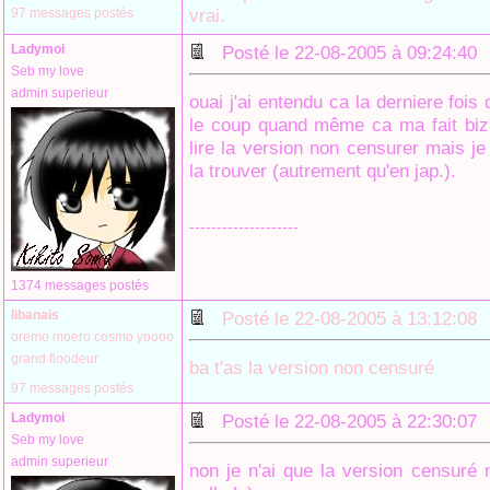
vrai.
97 messages postés
Ladymoi
Posté le 22-08-2005 à 09:24:4
Seb my love
admin superieur
ouai j'ai entendu ca la derniere fois
le coup quand même ca ma fait biza
lire la version non censurer mais j
la trouver (autrement qu'en jap.).
--------------------
1374 messages postés
libanais
Posté le 22-08-2005 à 13:12:0
oremo moero cosmo yoooo
grand floodeur
ba t'as la version non censuré
97 messages postés
Ladymoi
Posté le 22-08-2005 à 22:30:0
Seb my love
admin superieur
non je n'ai que la version censuré