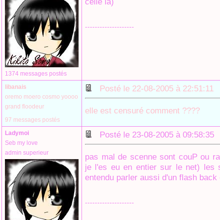
celle la)
--------------------
1374 messages postés
libanais
Posté le 22-08-2005 à 22:51:1
oremo moero cosmo yoooo
grand floodeur
elle est censuré comment ????
97 messages postés
Ladymoi
Posté le 23-08-2005 à 09:58:3
Seb my love
admin superieur
pas mal de scenne sont couP ou rac
je l'es eu en entier sur le net) les
entendu parler aussi d'un flash back 
--------------------