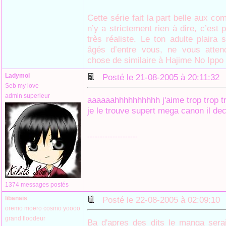
Cette série fait la part belle aux com
n’y a strictement rien à dire, c’est 
très réaliste. Le ton adulte plaira
âgés d’entre vous, ne vous atten
chose de similaire à Hajime No Ippo
Ladymoi
Posté le 21-08-2005 à 20:11:3
Seb my love
admin superieur
aaaaaahhhhhhhhhh j'aime trop trop t
je le trouve supert mega canon il dec
--------------------
1374 messages postés
libanais
Posté le 22-08-2005 à 02:09:1
oremo moero cosmo yoooo
grand floodeur
Ba d'apres des dits le manga serai