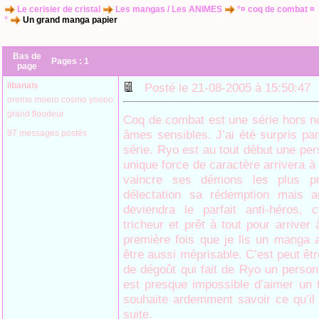
Le cerisier de cristal
Les mangas / Les ANIMES
°¤ coq de combat ¤
°
Un grand manga papier
Bas de
Pages :
1
page
libanais
Posté le 21-08-2005 à 15:50:4
oremo moero cosmo yoooo
grand floodeur
Coq de combat est une série hors n
âmes sensibles. J’ai été surpris par
97 messages postés
série. Ryo est au tout début une per
unique force de caractère arrivera à
vaincre ses démons les plus pr
délectation sa rédemption mais au
deviendra le parfait anti-héros, 
tricheur et prêt à tout pour arriver 
première fois que je lis un manga 
être aussi méprisable. C’est peut êt
de dégoût qui fait de Ryo un perso
est presque impossible d’aimer un 
souhaite ardemment savoir ce qu’il 
suite.