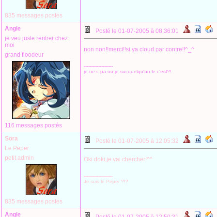
835 messages postés
Angie
Posté le 01-07-2005 à 08:36:01
je veu juste rentrer chez
moi
non non!!merci!!si ya cloud par contre!!^_^
grand floodeur
--------------------
je ne c pa ou je sui,quelqu'un le c'est?!
116 messages postés
Sora
Posté le 01-07-2005 à 12:05:32
Le Peper
petit admin
Oki doki,je vai chercher!^^
--------------------
Je suis le Peper ?!?
835 messages postés
Angie