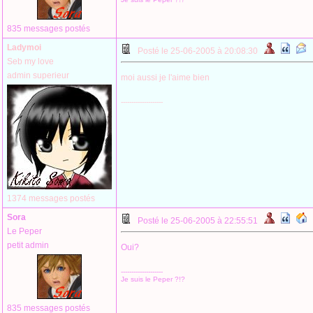
835 messages postés
Ladymoi
Posté le 25-06-2005 à 20:08:30
Seb my love
admin superieur
moi aussi je l'aime bien
--------------------
1374 messages postés
Sora
Posté le 25-06-2005 à 22:55:51
Le Peper
petit admin
Oui?
--------------------
Je suis le Peper ?!?
835 messages postés