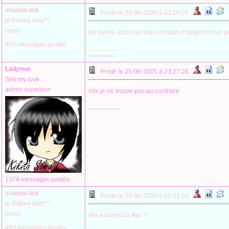
shadow link
Posté le 25-06-2005 à 23:16:07
je t'adore lady^^
heros
les perso. sont cool mais donald et dingo font un p
493 messages postés
--------------------
vive naruto
Ladymoi
Posté le 25-06-2005 à 23:27:26
Seb my love
admin superieur
moi je ne trouve pas au contraire
--------------------
1374 messages postés
shadow link
Posté le 25-06-2005 à 23:31:53
je t'adore lady^^
heros
elle est mimi la fille ^^
493 messages postés