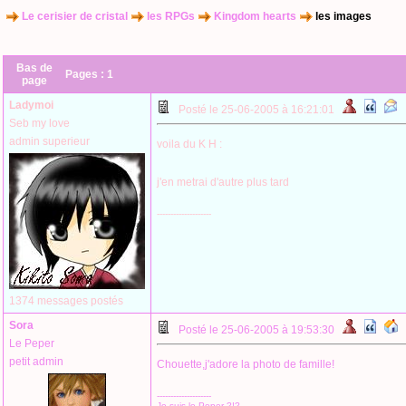
Le cerisier de cristal
les RPGs
Kingdom hearts
les images
Bas de
Pages :
1
page
Ladymoi
Posté le 25-06-2005 à 16:21:01
Seb my love
admin superieur
voila du K H :
j'en metrai d'autre plus tard
--------------------
1374 messages postés
Sora
Posté le 25-06-2005 à 19:53:30
Le Peper
petit admin
Chouette,j'adore la photo de famille!
--------------------
Je suis le Peper ?!?