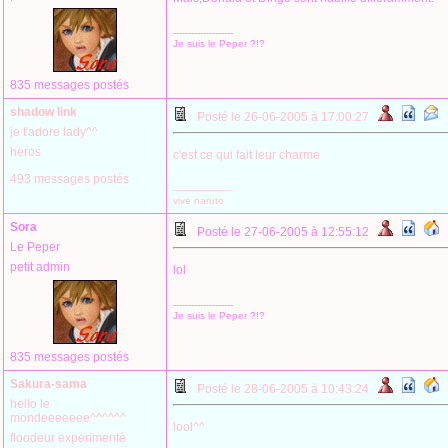
--------------------
Je suis le Peper ?!?
835 messages postés
shadow link
Posté le 26-06-2005 à 17:00:27
je t'adore lady^^
heros
c'est ce qui fait leur charme
493 messages postés
--------------------
vive naruto
Sora
Posté le 27-06-2005 à 12:55:12
Le Peper
petit admin
lol
--------------------
Je suis le Peper ?!?
835 messages postés
Sakura-sama
Posté le 28-06-2005 à 10:43:24
hello le
mondeeeeeee^^^^^^
lool^^
floodeur experimenté