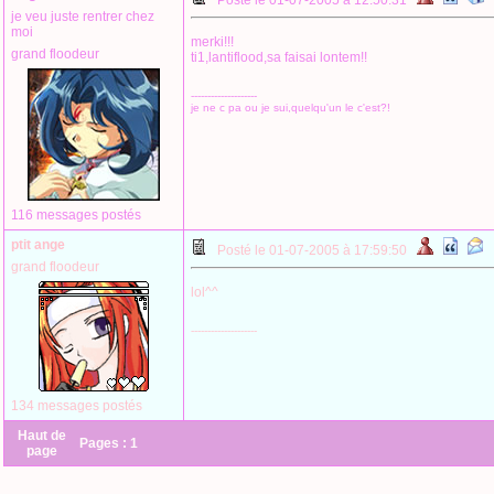
Posté le 01-07-2005 à 12:50:31
je veu juste rentrer chez
moi
merki!!!
grand floodeur
ti1,lantiflood,sa faisai lontem!!
--------------------
je ne c pa ou je sui,quelqu'un le c'est?!
116 messages postés
ptit ange
Posté le 01-07-2005 à 17:59:50
grand floodeur
lol^^
--------------------
134 messages postés
Haut de
Pages :
1
page