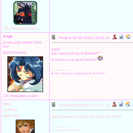
411 messages postés
Angie
Posté le 30-06-2005 à 19:53:24
je veu juste rentrer chez
moi
loool!
grand floodeur
son marran dingo et donald!!^^
et encore,y on pa mi tarzan!!
--------------------
je ne c pa ou je sui,quelqu'un le c'est?!
116 messages postés
Sora
Posté le 30-06-2005 à 21:37:11
Le Peper
petit admin
Quoi,tu veux une photo de Tarzan de KH?!?
--------------------
Je suis le Peper ?!?