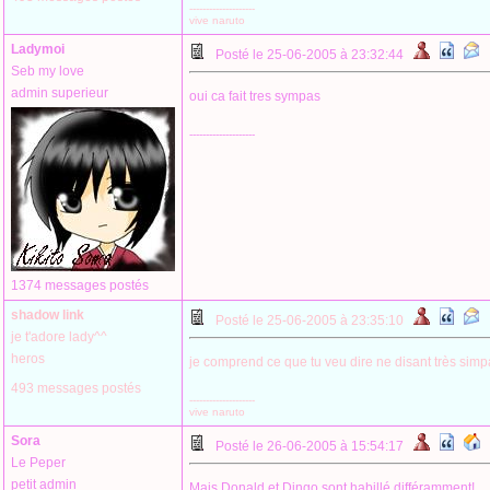
--------------------
vive naruto
Ladymoi
Posté le 25-06-2005 à 23:32:44
Seb my love
admin superieur
oui ca fait tres sympas
--------------------
1374 messages postés
shadow link
Posté le 25-06-2005 à 23:35:10
je t'adore lady^^
heros
je comprend ce que tu veu dire ne disant très simp
493 messages postés
--------------------
vive naruto
Sora
Posté le 26-06-2005 à 15:54:17
Le Peper
petit admin
Mais,Donald et Dingo sont habillé différamment!