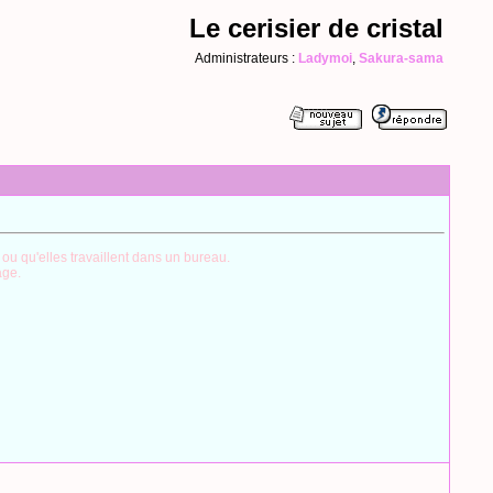
Le cerisier de cristal
Administrateurs :
Ladymoi
,
Sakura-sama
ou qu'elles travaillent dans un bureau.
age.