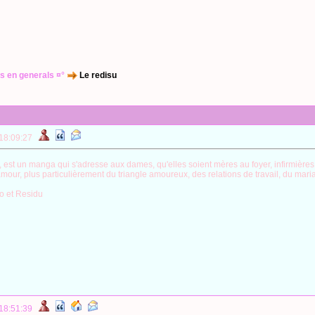
s en generals ¤°
Le redisu
 18:09:27
, est un manga qui s'adresse aux dames, qu'elles soient mères au foyer, infirmières 
mour, plus particulièrement du triangle amoureux, des relations de travail, du mari
o et Residu
 18:51:39