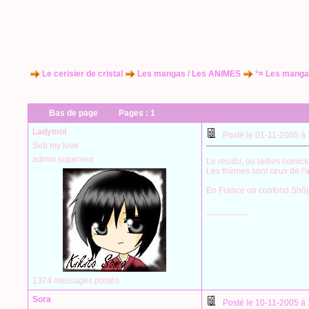
Le cerisier de cristal
Les mangas / Les ANIMES
°¤ Les manga
Bas de page
Pages :
1
Ladymoi
Posté le 01-11-2005 à
Seb my love
admin superieur
Le residu, ou ladies comics
Les thèmes sont ceux de l'a
En France on confond Shôj
--------------------
1374 messages postés
Sora
Posté le 10-11-2005 à