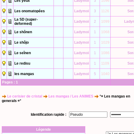
Les yeux
Ladymoi
3
1096
Sor
Les onomatopées
Ladymoi
3
1126
Sor
La SD (super-
Ladymoi
2
1099
Lady
deformed)
Le shônen
Ladymoi
1
1068
Sor
Le shôjo
Ladymoi
1
1029
Sor
Le seînen
Ladymoi
1
1086
Sor
Le redisu
Ladymoi
1
1109
Sor
les mangas
Ladymoi
5
1040
Sor
Pages :
1
Le cerisier de cristal
Les mangas / Les ANIMES
°¤ Les mangas en
generals ¤°
Identification rapide :
Légende