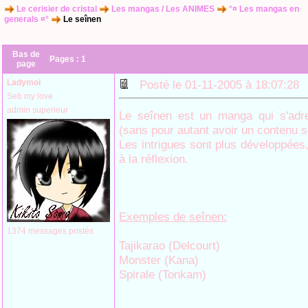
Le cerisier de cristal
Les mangas / Les ANIMES
°¤ Les mangas en
generals ¤°
Le seînen
Bas de
Pages :
1
page
Ladymoi
Posté le 01-11-2005 à 18:07:2
Seb my love
admin superieur
Le seînen est un manga qui s'adre
(sans pour autant avoir un contenu s
Les intrigues sont plus développées,
à la réflexion.
Exemples de seînen:
1374 messages postés
Tajikarao (Delcourt)
Monster (Kana)
Spirale (Tonkam)