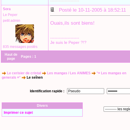
--------------------
Sora
Posté le 10-11-2005 à 18:52:1
Le Peper
petit admin
Ouais,ils sont biens!
--------------------
Je suis le Peper ?!?
835 messages postés
Haut de
Pages :
1
page
Le cerisier de cristal
Les mangas / Les ANIMES
°¤ Les mangas en
generals ¤°
Le seînen
Identification rapide :
Divers
Imprimer ce sujet