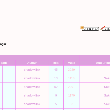
ng ¤°
 page
Auteur
Rép.
Vues
Auteur du
shadow link
45
2929
shadow link
13
1110
Sak
shadow link
52
2291
Sak
shadow link
9
1179
Sak
shadow link
5
1031
Sak