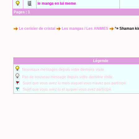
le manga en lui meme
Pages :
1
Le cerisier de cristal
Les mangas / Les ANIMES
°¤ Shaman ki
Légende
Nouveaux messages depuis votre dernière visite.
Pas de nouveau message depuis votre dernière visite.
Sujet que vous avez lu mais auquel vous n'avez pas participé.
Sujet que vous avez lu et auquel vous avez participé.