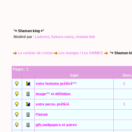
°¤ Shaman king ¤°
Modéré par :
Ladymoi
,
Sakura-sama
,
shadow link
Le cerisier de cristal
Les mangas / Les ANIMES
°¤ Shaman ki
Pages :
1
Sujet
Dern.
votre fantome préféré^^
2
image^^ et définition
votre perso. préféré
3
l'histoir
gifs,wallpapers et autres