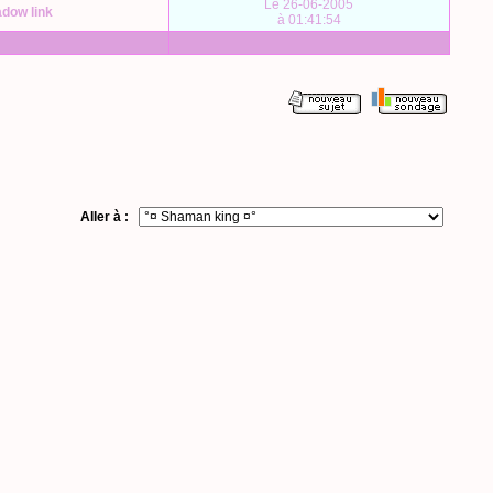
Le 26-06-2005
dow link
à 01:41:54
Aller à :