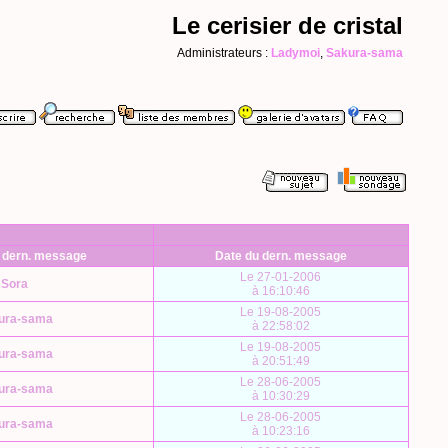
Le cerisier de cristal
Administrateurs :
Ladymoi
,
Sakura-sama
 dern. message
Date du dern. message
Le 27-01-2006
Sora
à 16:10:46
Le 19-08-2005
ura-sama
à 22:58:02
Le 19-08-2005
ura-sama
à 20:51:49
Le 28-06-2005
ura-sama
à 10:30:29
Le 28-06-2005
ura-sama
à 10:23:16