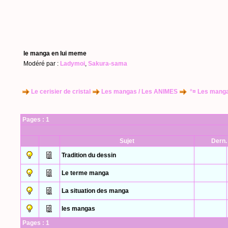
le manga en lui meme
Modéré par :
Ladymoi
,
Sakura-sama
Le cerisier de cristal
Les mangas / Les ANIMES
°¤ Les manga
Pages :
1
Sujet
Dern.
Tradition du dessin
Le terme manga
La situation des manga
les mangas
Pages :
1