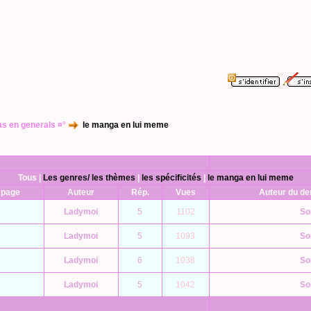
s en generals ¤°
le manga en lui meme
Tous
|
Les genres/ les thèmes
|
les spécificités
|
le manga en lui meme
 page
Auteur
Rép.
Vues
Auteur du d
Ladymoi
5
1102
So
Ladymoi
5
1093
So
Ladymoi
6
1038
So
Ladymoi
5
1042
So