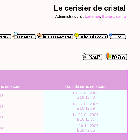
Le cerisier de cristal
Administrateurs :
Ladymoi
,
Sakura-sama
ern. message
Date du dern. message
Le 27-01-2006
ra
à 16:12:40
Le 27-01-2006
ra
à 16:12:09
Le 27-01-2006
ra
à 16:11:38
Le 10-11-2005
ra
à 18:42:35