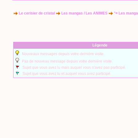
Le cerisier de cristal
Les mangas / Les ANIMES
°¤ Les manga
Légende
Nouveaux messages depuis votre dernière visite.
Pas de nouveau message depuis votre dernière visite.
Sujet que vous avez lu mais auquel vous n'avez pas participé.
Sujet que vous avez lu et auquel vous avez participé.