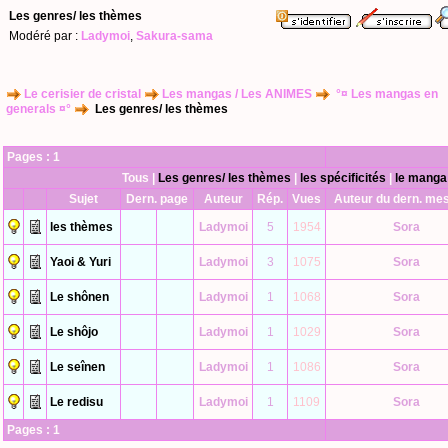
Les genres/ les thèmes
Modéré par :
Ladymoi
,
Sakura-sama
Le cerisier de cristal
Les mangas / Les ANIMES
°¤ Les mangas en
generals ¤°
Les genres/ les thèmes
Pages :
1
Tous
|
Les genres/ les thèmes
|
les spécificités
|
le manga
Sujet
Dern. page
Auteur
Rép.
Vues
Auteur du dern. me
les thèmes
Ladymoi
5
1954
Sora
Yaoi & Yuri
Ladymoi
3
1075
Sora
Le shônen
Ladymoi
1
1068
Sora
Le shôjo
Ladymoi
1
1029
Sora
Le seînen
Ladymoi
1
1086
Sora
Le redisu
Ladymoi
1
1109
Sora
Pages :
1