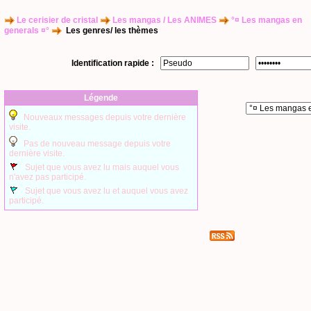
Le cerisier de cristal
Les mangas / Les ANIMES
°¤ Les mangas en
generals ¤°
Les genres/ les thèmes
Identification rapide :
Légende
Nouveaux messages depuis votre dernière
visite.
Pas de nouveau message depuis votre
dernière visite.
Sujet que vous avez lu mais auquel vous
n'avez pas participé.
Sujet que vous avez lu et auquel vous avez
participé.