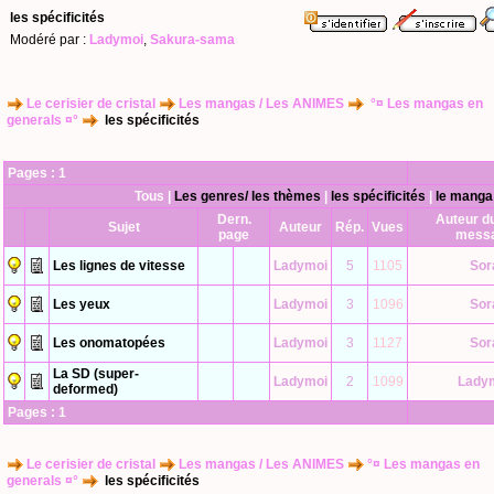
les spécificités
Modéré par :
Ladymoi
,
Sakura-sama
Le cerisier de cristal
Les mangas / Les ANIMES
°¤ Les mangas en
generals ¤°
les spécificités
Pages :
1
Tous
|
Les genres/ les thèmes
|
les spécificités
|
le manga
Dern.
Auteur du
Sujet
Auteur
Rép.
Vues
page
mess
Les lignes de vitesse
Ladymoi
5
1105
Sor
Les yeux
Ladymoi
3
1096
Sor
Les onomatopées
Ladymoi
3
1127
Sor
La SD (super-
Ladymoi
2
1099
Lady
deformed)
Pages :
1
Le cerisier de cristal
Les mangas / Les ANIMES
°¤ Les mangas en
generals ¤°
les spécificités